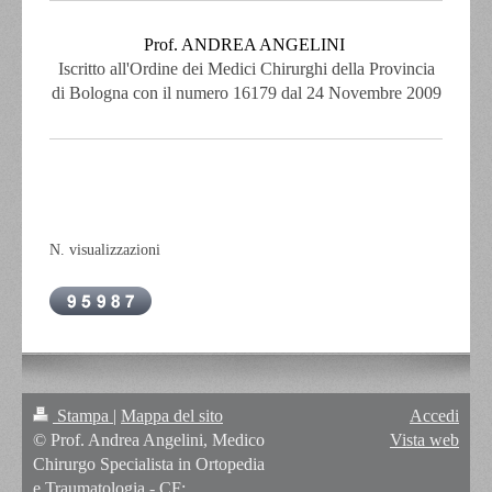
Prof. ANDREA ANGELINI
Iscritto all'Ordine dei Medici Chirurghi
della Provincia
di Bologna con il numero 16179 dal 24 Novembre 2009
N. visualizzazioni
Stampa
|
Mappa del sito
Accedi
© Prof. Andrea Angelini, Medico
Vista web
Chirurgo Specialista in Ortopedia
e Traumatologia - CF: